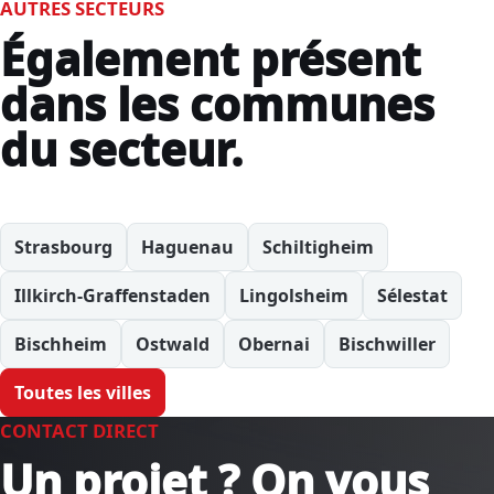
AUTRES SECTEURS
Également présent
dans les communes
du secteur.
Strasbourg
Haguenau
Schiltigheim
Illkirch-Graffenstaden
Lingolsheim
Sélestat
Bischheim
Ostwald
Obernai
Bischwiller
Toutes les villes
CONTACT DIRECT
Un projet ? On vous