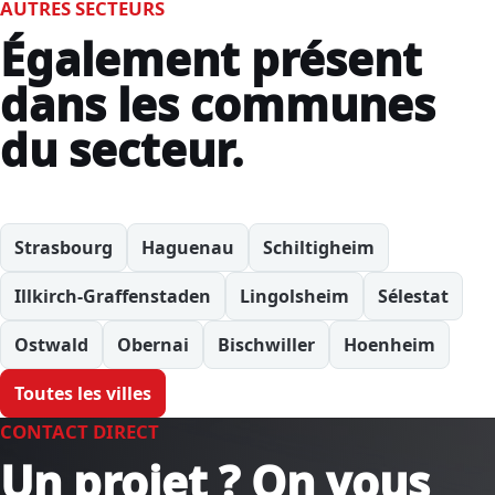
AUTRES SECTEURS
Également présent
dans les communes
du secteur.
Strasbourg
Haguenau
Schiltigheim
Illkirch-Graffenstaden
Lingolsheim
Sélestat
Ostwald
Obernai
Bischwiller
Hoenheim
Toutes les villes
CONTACT DIRECT
Un projet ? On vous