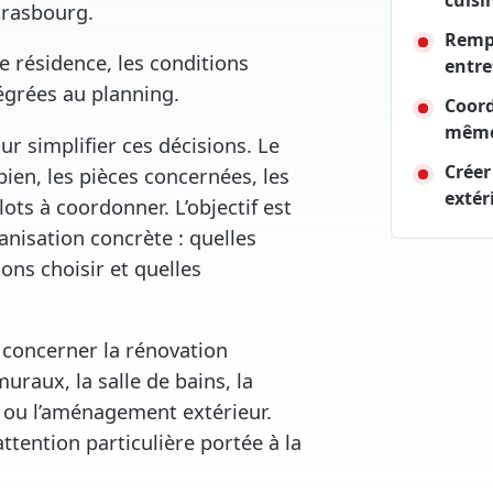
cuisi
Strasbourg.
Rempl
résidence, les conditions
entre
tégrées au planning.
Coord
même
r simplifier ces décisions. Le
Créer
en, les pièces concernées, les
extér
lots à coordonner. L’objectif est
nisation concrète : quelles
ions choisir et quelles
 concerner la rénovation
uraux, la salle de bains, la
on ou l’aménagement extérieur.
tention particulière portée à la