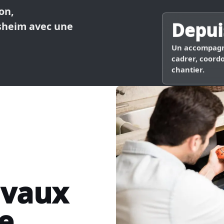
on,
rsheim avec une
Depui
Un accompagn
cadrer, coordo
chantier.
avaux
le