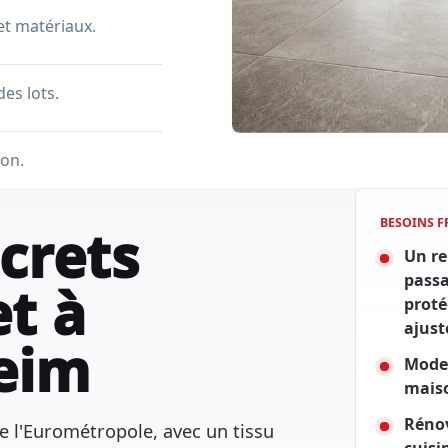
 et matériaux.
des lots.
ion.
BESOINS 
crets
Un re
passa
et à
proté
ajust
eim
Moder
mais
Rénov
e l'Eurométropole, avec un tissu